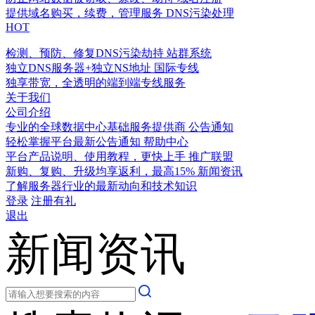
提供域名购买，续费，管理服务
DNS污染处理
HOT
检测、预防、修复DNS污染劫持
站群系统
独立DNS服务器+独立NS地址
国际专线
独享带宽，全透明的端到端专线服务
关于我们
公司介绍
专业的全球数据中心基础服务提供商
公告通知
轻松掌握平台最新公告通知
帮助中心
平台产品说明、使用教程，更快上手
推广联盟
新购、复购、升级均享返利，最高15%
新闻资讯
了解服务器行业的最新动向和技术知识
登录
注册有礼
退出
新闻资讯