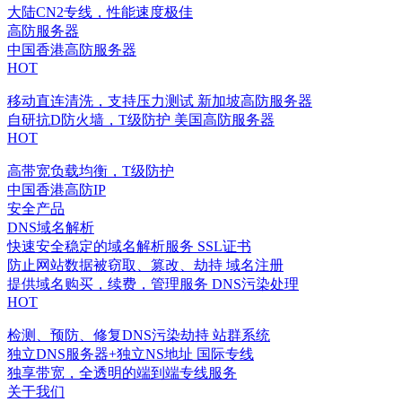
大陆CN2专线，性能速度极佳
高防服务器
中国香港高防服务器
HOT
移动直连清洗，支持压力测试
新加坡高防服务器
自研抗D防火墙，T级防护
美国高防服务器
HOT
高带宽负载均衡，T级防护
中国香港高防IP
安全产品
DNS域名解析
快速安全稳定的域名解析服务
SSL证书
防止网站数据被窃取、篡改、劫持
域名注册
提供域名购买，续费，管理服务
DNS污染处理
HOT
检测、预防、修复DNS污染劫持
站群系统
独立DNS服务器+独立NS地址
国际专线
独享带宽，全透明的端到端专线服务
关于我们