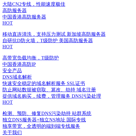
大陆CN2专线，性能速度极佳
高防服务器
中国香港高防服务器
HOT
移动直连清洗，支持压力测试
新加坡高防服务器
自研抗D防火墙，T级防护
美国高防服务器
HOT
高带宽负载均衡，T级防护
中国香港高防IP
安全产品
DNS域名解析
快速安全稳定的域名解析服务
SSL证书
防止网站数据被窃取、篡改、劫持
域名注册
提供域名购买，续费，管理服务
DNS污染处理
HOT
检测、预防、修复DNS污染劫持
站群系统
独立DNS服务器+独立NS地址
国际专线
独享带宽，全透明的端到端专线服务
关于我们