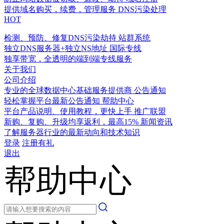
提供域名购买，续费，管理服务
DNS污染处理
HOT
检测、预防、修复DNS污染劫持
站群系统
独立DNS服务器+独立NS地址
国际专线
独享带宽，全透明的端到端专线服务
关于我们
公司介绍
专业的全球数据中心基础服务提供商
公告通知
轻松掌握平台最新公告通知
帮助中心
平台产品说明、使用教程，更快上手
推广联盟
新购、复购、升级均享返利，最高15%
新闻资讯
了解服务器行业的最新动向和技术知识
登录
注册有礼
退出
帮助中心