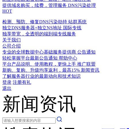
提供域名购买，续费，管理服务
DNS污染处理
HOT
检测、预防、修复DNS污染劫持
站群系统
独立DNS服务器+独立NS地址
国际专线
独享带宽，全透明的端到端专线服务
关于我们
公司介绍
专业的全球数据中心基础服务提供商
公告通知
轻松掌握平台最新公告通知
帮助中心
平台产品说明、使用教程，更快上手
推广联盟
新购、复购、升级均享返利，最高15%
新闻资讯
了解服务器行业的最新动向和技术知识
登录
注册有礼
退出
新闻资讯