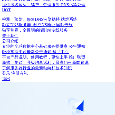
提供域名购买，续费，管理服务
DNS污染处理
HOT
检测、预防、修复DNS污染劫持
站群系统
独立DNS服务器+独立NS地址
国际专线
独享带宽，全透明的端到端专线服务
关于我们
公司介绍
专业的全球数据中心基础服务提供商
公告通知
轻松掌握平台最新公告通知
帮助中心
平台产品说明、使用教程，更快上手
推广联盟
新购、复购、升级均享返利，最高15%
新闻资讯
了解服务器行业的最新动向和技术知识
登录
注册有礼
退出