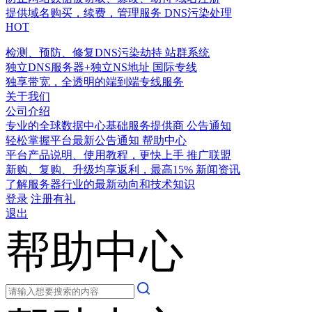
提供域名购买，续费，管理服务
DNS污染处理
HOT
检测、预防、修复DNS污染劫持
站群系统
独立DNS服务器+独立NS地址
国际专线
独享带宽，全透明的端到端专线服务
关于我们
公司介绍
专业的全球数据中心基础服务提供商
公告通知
轻松掌握平台最新公告通知
帮助中心
平台产品说明、使用教程，更快上手
推广联盟
新购、复购、升级均享返利，最高15%
新闻资讯
了解服务器行业的最新动向和技术知识
登录
注册有礼
退出
帮助中心