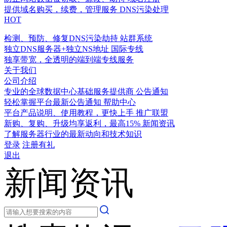
提供域名购买，续费，管理服务
DNS污染处理
HOT
检测、预防、修复DNS污染劫持
站群系统
独立DNS服务器+独立NS地址
国际专线
独享带宽，全透明的端到端专线服务
关于我们
公司介绍
专业的全球数据中心基础服务提供商
公告通知
轻松掌握平台最新公告通知
帮助中心
平台产品说明、使用教程，更快上手
推广联盟
新购、复购、升级均享返利，最高15%
新闻资讯
了解服务器行业的最新动向和技术知识
登录
注册有礼
退出
新闻资讯