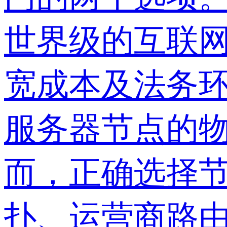
世界级的互联
宽成本及法务
服务器节点的物
而，正确选择节
扑、运营商路