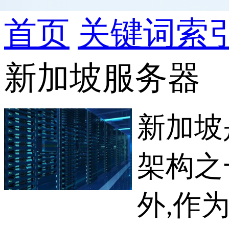
首页
关键词索
新加坡服务器
新加坡
架构之
外
作
,