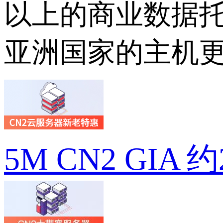
以上的商业数据托
亚洲国家的主机
5M CN2 GIA 