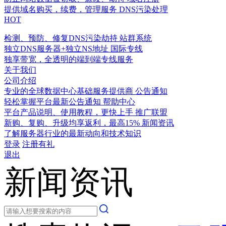
提供域名购买，续费，管理服务
DNS污染处理
HOT
检测、预防、修复DNS污染劫持
站群系统
独立DNS服务器+独立NS地址
国际专线
独享带宽，全透明的端到端专线服务
关于我们
公司介绍
专业的全球数据中心基础服务提供商
公告通知
轻松掌握平台最新公告通知
帮助中心
平台产品说明、使用教程，更快上手
推广联盟
新购、复购、升级均享返利，最高15%
新闻资讯
了解服务器行业的最新动向和技术知识
登录
注册有礼
退出
新闻资讯