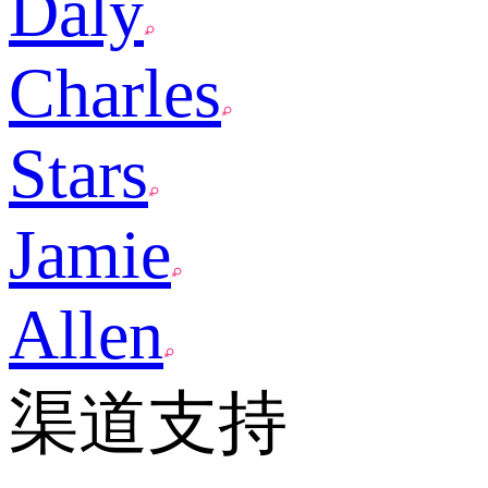
Daly
Charles
Stars
Jamie
Allen
渠道支持