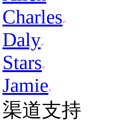
Charles
Daly
Stars
Jamie
渠道支持