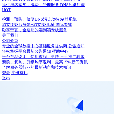
提供域名购买，续费，管理服务
DNS污染处理
HOT
检测、预防、修复DNS污染劫持
站群系统
独立DNS服务器+独立NS地址
国际专线
独享带宽，全透明的端到端专线服务
关于我们
公司介绍
专业的全球数据中心基础服务提供商
公告通知
轻松掌握平台最新公告通知
帮助中心
平台产品说明、使用教程，更快上手
推广联盟
新购、复购、升级均享返利，最高15%
新闻资讯
了解服务器行业的最新动向和技术知识
登录
注册有礼
退出