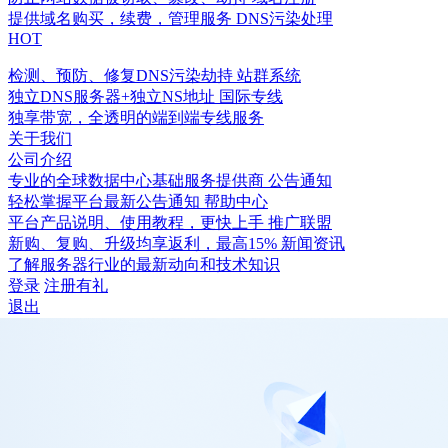
提供域名购买，续费，管理服务
DNS污染处理
HOT
检测、预防、修复DNS污染劫持
站群系统
独立DNS服务器+独立NS地址
国际专线
独享带宽，全透明的端到端专线服务
关于我们
公司介绍
专业的全球数据中心基础服务提供商
公告通知
轻松掌握平台最新公告通知
帮助中心
平台产品说明、使用教程，更快上手
推广联盟
新购、复购、升级均享返利，最高15%
新闻资讯
了解服务器行业的最新动向和技术知识
登录
注册有礼
退出