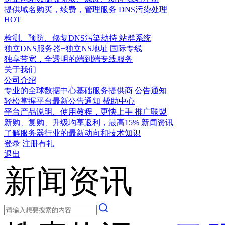
提供域名购买，续费，管理服务
DNS污染处理
HOT
检测、预防、修复DNS污染劫持
站群系统
独立DNS服务器+独立NS地址
国际专线
独享带宽，全透明的端到端专线服务
关于我们
公司介绍
专业的全球数据中心基础服务提供商
公告通知
轻松掌握平台最新公告通知
帮助中心
平台产品说明、使用教程，更快上手
推广联盟
新购、复购、升级均享返利，最高15%
新闻资讯
了解服务器行业的最新动向和技术知识
登录
注册有礼
退出
新闻资讯