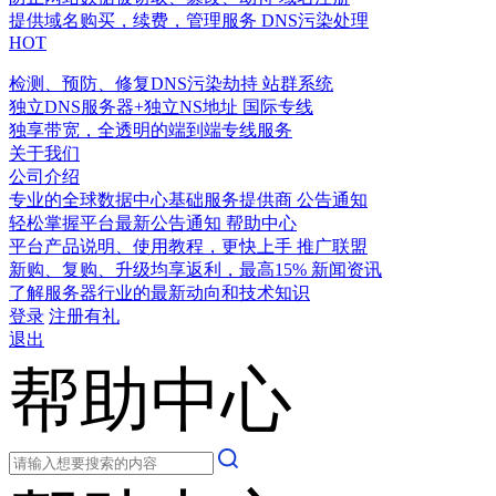
提供域名购买，续费，管理服务
DNS污染处理
HOT
检测、预防、修复DNS污染劫持
站群系统
独立DNS服务器+独立NS地址
国际专线
独享带宽，全透明的端到端专线服务
关于我们
公司介绍
专业的全球数据中心基础服务提供商
公告通知
轻松掌握平台最新公告通知
帮助中心
平台产品说明、使用教程，更快上手
推广联盟
新购、复购、升级均享返利，最高15%
新闻资讯
了解服务器行业的最新动向和技术知识
登录
注册有礼
退出
帮助中心