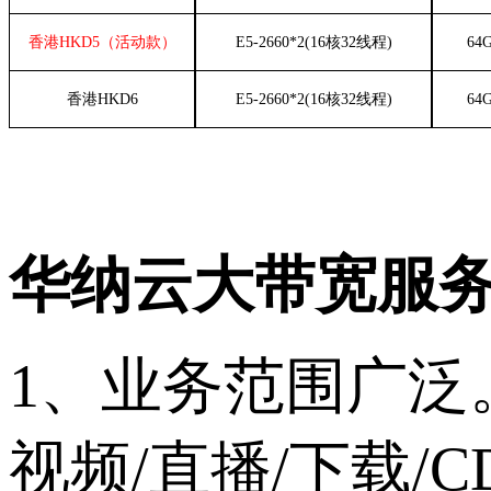
香港
HKD5（活动款）
E5-2660
*2
(
16
核
32
线程
)
64
香港
HKD6
E5-2660
*2
(
16
核
32
线程
)
64
华纳云大带宽服
1、业务范围广泛
视频/直播/下载