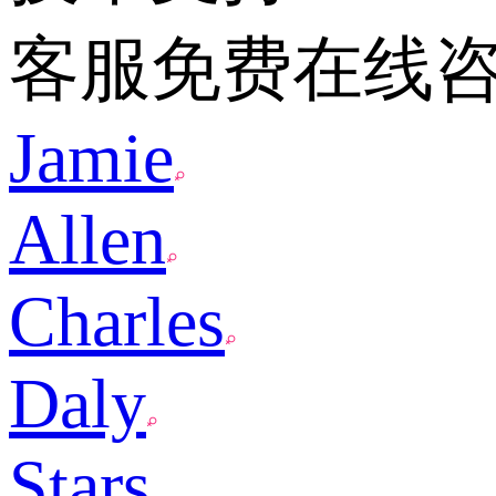
客服免费在线
Jamie
Allen
Charles
Daly
Stars