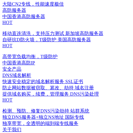
大陆CN2专线，性能速度极佳
高防服务器
中国香港高防服务器
HOT
移动直连清洗，支持压力测试
新加坡高防服务器
自研抗D防火墙，T级防护
美国高防服务器
HOT
高带宽负载均衡，T级防护
中国香港高防IP
安全产品
DNS域名解析
快速安全稳定的域名解析服务
SSL证书
防止网站数据被窃取、篡改、劫持
域名注册
提供域名购买，续费，管理服务
DNS污染处理
HOT
检测、预防、修复DNS污染劫持
站群系统
独立DNS服务器+独立NS地址
国际专线
独享带宽，全透明的端到端专线服务
关于我们