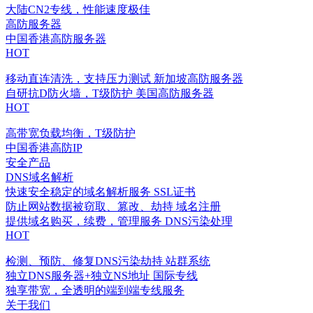
大陆CN2专线，性能速度极佳
高防服务器
中国香港高防服务器
HOT
移动直连清洗，支持压力测试
新加坡高防服务器
自研抗D防火墙，T级防护
美国高防服务器
HOT
高带宽负载均衡，T级防护
中国香港高防IP
安全产品
DNS域名解析
快速安全稳定的域名解析服务
SSL证书
防止网站数据被窃取、篡改、劫持
域名注册
提供域名购买，续费，管理服务
DNS污染处理
HOT
检测、预防、修复DNS污染劫持
站群系统
独立DNS服务器+独立NS地址
国际专线
独享带宽，全透明的端到端专线服务
关于我们