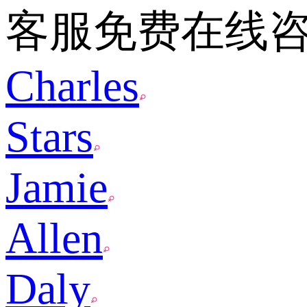
客服免费在线
Charles
Stars
Jamie
Allen
Daly