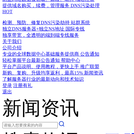
提供域名购买，续费，管理服务
DNS污染处理
HOT
检测、预防、修复DNS污染劫持
站群系统
独立DNS服务器+独立NS地址
国际专线
独享带宽，全透明的端到端专线服务
关于我们
公司介绍
专业的全球数据中心基础服务提供商
公告通知
轻松掌握平台最新公告通知
帮助中心
平台产品说明、使用教程，更快上手
推广联盟
新购、复购、升级均享返利，最高15%
新闻资讯
了解服务器行业的最新动向和技术知识
登录
注册有礼
退出
新闻资讯