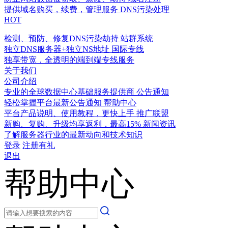
提供域名购买，续费，管理服务
DNS污染处理
HOT
检测、预防、修复DNS污染劫持
站群系统
独立DNS服务器+独立NS地址
国际专线
独享带宽，全透明的端到端专线服务
关于我们
公司介绍
专业的全球数据中心基础服务提供商
公告通知
轻松掌握平台最新公告通知
帮助中心
平台产品说明、使用教程，更快上手
推广联盟
新购、复购、升级均享返利，最高15%
新闻资讯
了解服务器行业的最新动向和技术知识
登录
注册有礼
退出
帮助中心