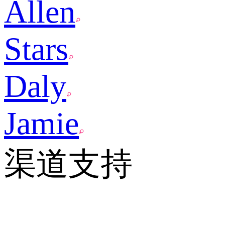
Allen
Stars
Daly
Jamie
渠道支持