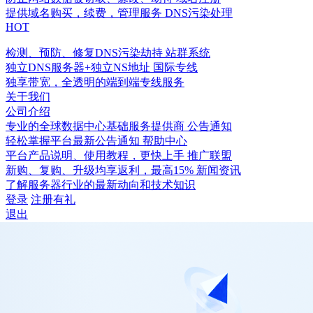
提供域名购买，续费，管理服务
DNS污染处理
HOT
检测、预防、修复DNS污染劫持
站群系统
独立DNS服务器+独立NS地址
国际专线
独享带宽，全透明的端到端专线服务
关于我们
公司介绍
专业的全球数据中心基础服务提供商
公告通知
轻松掌握平台最新公告通知
帮助中心
平台产品说明、使用教程，更快上手
推广联盟
新购、复购、升级均享返利，最高15%
新闻资讯
了解服务器行业的最新动向和技术知识
登录
注册有礼
退出