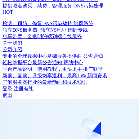
提供域名购买，续费，管理服务
DNS污染处理
HOT
检测、预防、修复DNS污染劫持
站群系统
独立DNS服务器+独立NS地址
国际专线
独享带宽，全透明的端到端专线服务
关于我们
公司介绍
专业的全球数据中心基础服务提供商
公告通知
轻松掌握平台最新公告通知
帮助中心
平台产品说明、使用教程，更快上手
推广联盟
新购、复购、升级均享返利，最高15%
新闻资讯
了解服务器行业的最新动向和技术知识
登录
注册有礼
退出