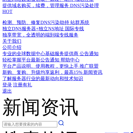
提供域名购买，续费，管理服务
DNS污染处理
HOT
检测、预防、修复DNS污染劫持
站群系统
独立DNS服务器+独立NS地址
国际专线
独享带宽，全透明的端到端专线服务
关于我们
公司介绍
专业的全球数据中心基础服务提供商
公告通知
轻松掌握平台最新公告通知
帮助中心
平台产品说明、使用教程，更快上手
推广联盟
新购、复购、升级均享返利，最高15%
新闻资讯
了解服务器行业的最新动向和技术知识
登录
注册有礼
退出
新闻资讯