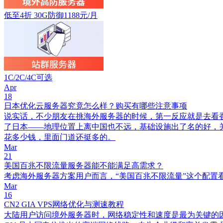
低至4折 30G防御1188元/月
1C/2C/4C可选
Apr
18
日本优化云服务器究竟怎么样？购买有哪些注意事项
说实话，不少朋友在挑海外服务器的时候，第一反应就是去看
了日本——地理位置上离中国也不远，基础设施出了名的好，
花多少钱，里面门道还挺多的。
Mar
21
美国百兆不限流量服务器能不能满足高需求？
考虑海外服务器方案用户而言，“美国百兆不限流量”这个配置
Mar
16
CN2 GIA VPS网络优化与测速教程
大陆用户访问境外服务器时，网络稳定性和速度是最为关键的因素