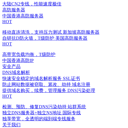
大陆CN2专线，性能速度极佳
高防服务器
中国香港高防服务器
HOT
移动直连清洗，支持压力测试
新加坡高防服务器
自研抗D防火墙，T级防护
美国高防服务器
HOT
高带宽负载均衡，T级防护
中国香港高防IP
安全产品
DNS域名解析
快速安全稳定的域名解析服务
SSL证书
防止网站数据被窃取、篡改、劫持
域名注册
提供域名购买，续费，管理服务
DNS污染处理
HOT
检测、预防、修复DNS污染劫持
站群系统
独立DNS服务器+独立NS地址
国际专线
独享带宽，全透明的端到端专线服务
关于我们