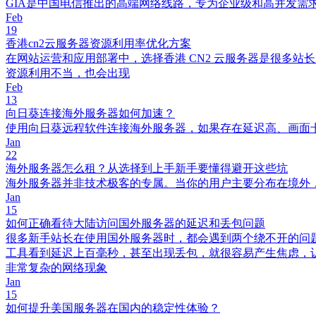
GIA是中国电信推出的高端网络线路，专为企业级和高并发
Feb
19
香港cn2云服务器资源利用率优化方案
在网站运营和应用部署中，选择香港 CN2 云服务器是很多
资源利用不当，也会出现
Feb
13
向日葵连接海外服务器如何加速？
使用向日葵远程软件连接海外服务器，如果存在延迟高、画面
Jan
22
海外服务器怎么租？从选择到上手新手要懂得避开这些坑
海外服务器并非技术极客的专属。当你的用户主要分布在境外
Jan
15
如何正确看待大陆访问国外服务器的延迟和丢包问题
很多新手站长在使用国外服务器时，都会遇到两个绕不开的问题
工具看到延迟上百毫秒，甚至出现丢包，就很容易产生焦虑，
非常复杂的网络现象
Jan
15
如何提升美国服务器在国内的稳定性体验？