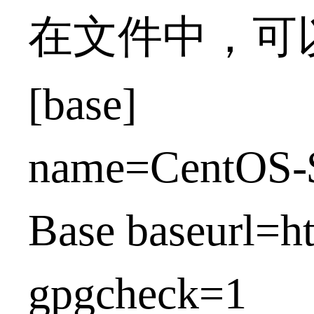
在文件中，可
[base]
name=CentOS-$r
Base baseurl=ht
gpgcheck=1