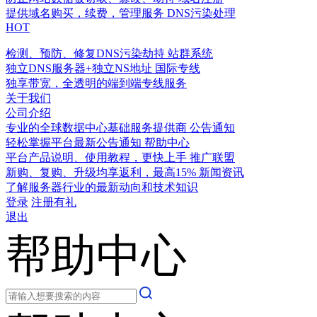
提供域名购买，续费，管理服务
DNS污染处理
HOT
检测、预防、修复DNS污染劫持
站群系统
独立DNS服务器+独立NS地址
国际专线
独享带宽，全透明的端到端专线服务
关于我们
公司介绍
专业的全球数据中心基础服务提供商
公告通知
轻松掌握平台最新公告通知
帮助中心
平台产品说明、使用教程，更快上手
推广联盟
新购、复购、升级均享返利，最高15%
新闻资讯
了解服务器行业的最新动向和技术知识
登录
注册有礼
退出
帮助中心