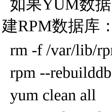
如果YUM数
建RPM数据库
rm -f /var/lib/
rpm --rebuilddb
yum clean all