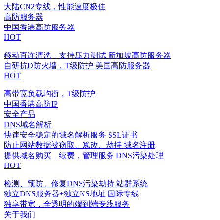
大陆CN2专线，性能速度极佳
高防服务器
中国香港高防服务器
HOT
移动直连清洗，支持压力测试
新加坡高防服务器
自研抗D防火墙，T级防护
美国高防服务器
HOT
高带宽负载均衡，T级防护
中国香港高防IP
安全产品
DNS域名解析
快速安全稳定的域名解析服务
SSL证书
防止网站数据被窃取、篡改、劫持
域名注册
提供域名购买，续费，管理服务
DNS污染处理
HOT
检测、预防、修复DNS污染劫持
站群系统
独立DNS服务器+独立NS地址
国际专线
独享带宽，全透明的端到端专线服务
关于我们