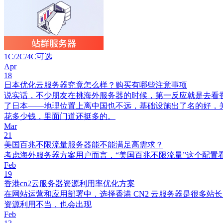
1C/2C/4C可选
Apr
18
日本优化云服务器究竟怎么样？购买有哪些注意事项
说实话，不少朋友在挑海外服务器的时候，第一反应就是去看
了日本——地理位置上离中国也不远，基础设施出了名的好，
花多少钱，里面门道还挺多的。
Mar
21
美国百兆不限流量服务器能不能满足高需求？
考虑海外服务器方案用户而言，“美国百兆不限流量”这个配置
Feb
19
香港cn2云服务器资源利用率优化方案
在网站运营和应用部署中，选择香港 CN2 云服务器是很多
资源利用不当，也会出现
Feb