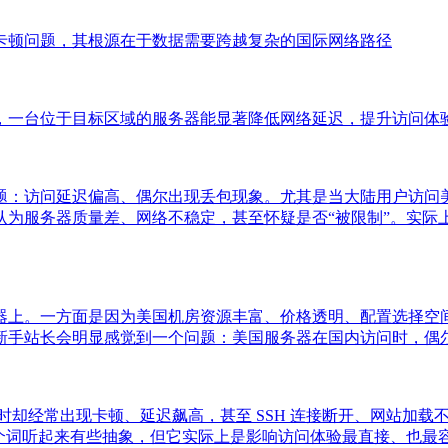
卡顿问题，其根源在于数据需要跨越复杂的国际网络路径
，一台位于目标区域的服务器能显著降低网络延迟，提升访问体
：访问延迟偏高、偶尔出现丢包现象。尤其是当大陆用户访问美国、
认为服务器质量差、网络不稳定，甚至怀疑是否“被限制”。实际
器上。一方面是因为美国机房资源丰富、价格透明、配置选择空
新手站长会明显感觉到一个问题：美国服务器在国内访问时，偶
问时却经常出现卡顿、延迟飙高，甚至 SSH 连接断开、网站加
这个词听起来有些抽象，但它实际上是影响访问体验最直接、也最