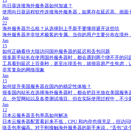
13
向日葵连接海外服务器如何加速？
使用向日葵远程软件连接海外服务器，如果存在延迟高、画面
Jan
22
海外服务器怎么租？从选择到上手新手要懂得避开这些坑
海外服务器并非技术极客的专属。当你的用户主要分布在境外
Jan
15
如何正确看待大陆访问国外服务器的延迟和丢包问题
很多新手站长在使用国外服务器时，都会遇到两个绕不开的问题
工具看到延迟上百毫秒，甚至出现丢包，就很容易产生焦虑，
非常复杂的网络现象
Jan
15
如何提升美国服务器在国内的稳定性体验？
很多国内站长在选择海外服务器时，都会把目光放在美国服务
点、外贸网站以及各类测试项目。但在实际使用过程中，不少
Jan
12
日本云服务器丢包率高如何解决
日本云服务器配置看起来不低，CPU 和内存也很充足，但访
络丢包率偏高。对于刚接触海外服务器的新手来说，“丢包”