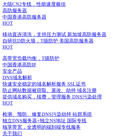
大陆CN2专线，性能速度极佳
高防服务器
中国香港高防服务器
HOT
移动直连清洗，支持压力测试
新加坡高防服务器
自研抗D防火墙，T级防护
美国高防服务器
HOT
高带宽负载均衡，T级防护
中国香港高防IP
安全产品
DNS域名解析
快速安全稳定的域名解析服务
SSL证书
防止网站数据被窃取、篡改、劫持
域名注册
提供域名购买，续费，管理服务
DNS污染处理
HOT
检测、预防、修复DNS污染劫持
站群系统
独立DNS服务器+独立NS地址
国际专线
独享带宽，全透明的端到端专线服务
关于我们