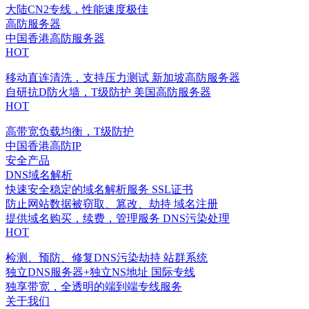
大陆CN2专线，性能速度极佳
高防服务器
中国香港高防服务器
HOT
移动直连清洗，支持压力测试
新加坡高防服务器
自研抗D防火墙，T级防护
美国高防服务器
HOT
高带宽负载均衡，T级防护
中国香港高防IP
安全产品
DNS域名解析
快速安全稳定的域名解析服务
SSL证书
防止网站数据被窃取、篡改、劫持
域名注册
提供域名购买，续费，管理服务
DNS污染处理
HOT
检测、预防、修复DNS污染劫持
站群系统
独立DNS服务器+独立NS地址
国际专线
独享带宽，全透明的端到端专线服务
关于我们