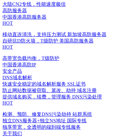
大陆CN2专线，性能速度极佳
高防服务器
中国香港高防服务器
HOT
移动直连清洗，支持压力测试
新加坡高防服务器
自研抗D防火墙，T级防护
美国高防服务器
HOT
高带宽负载均衡，T级防护
中国香港高防IP
安全产品
DNS域名解析
快速安全稳定的域名解析服务
SSL证书
防止网站数据被窃取、篡改、劫持
域名注册
提供域名购买，续费，管理服务
DNS污染处理
HOT
检测、预防、修复DNS污染劫持
站群系统
独立DNS服务器+独立NS地址
国际专线
独享带宽，全透明的端到端专线服务
关于我们