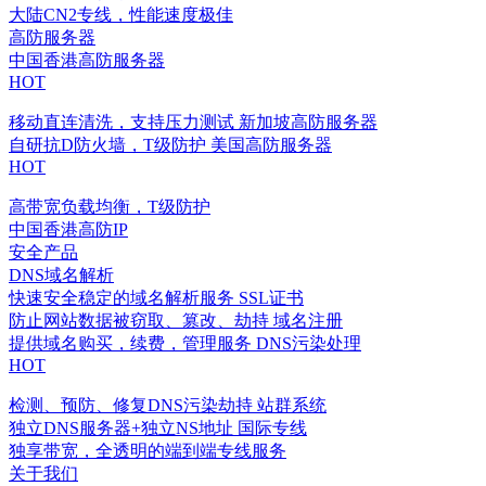
大陆CN2专线，性能速度极佳
高防服务器
中国香港高防服务器
HOT
移动直连清洗，支持压力测试
新加坡高防服务器
自研抗D防火墙，T级防护
美国高防服务器
HOT
高带宽负载均衡，T级防护
中国香港高防IP
安全产品
DNS域名解析
快速安全稳定的域名解析服务
SSL证书
防止网站数据被窃取、篡改、劫持
域名注册
提供域名购买，续费，管理服务
DNS污染处理
HOT
检测、预防、修复DNS污染劫持
站群系统
独立DNS服务器+独立NS地址
国际专线
独享带宽，全透明的端到端专线服务
关于我们