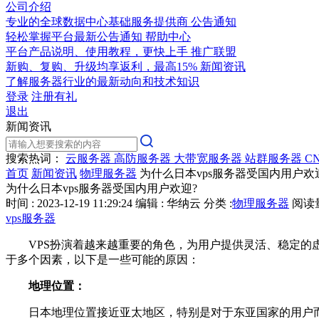
公司介绍
专业的全球数据中心基础服务提供商
公告通知
轻松掌握平台最新公告通知
帮助中心
平台产品说明、使用教程，更快上手
推广联盟
新购、复购、升级均享返利，最高15%
新闻资讯
了解服务器行业的最新动向和技术知识
登录
注册有礼
退出
新闻资讯
搜索热词：
云服务器
高防服务器
大带宽服务器
站群服务器
C
首页
新闻资讯
物理服务器
为什么日本vps服务器受国内用户欢
为什么日本vps服务器受国内用户欢迎?
时间 : 2023-12-19 11:29:24
编辑 : 华纳云
分类 :
物理服务器
阅读量 
vps服务器
VPS扮演着越来越重要的角色，为用户提供灵活、稳定的虚
于多个因素，以下是一些可能的原因：
地理位置：
日本地理位置接近亚太地区，特别是对于东亚国家的用户而