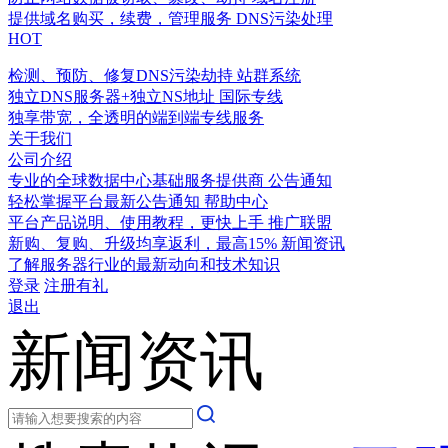
提供域名购买，续费，管理服务
DNS污染处理
HOT
检测、预防、修复DNS污染劫持
站群系统
独立DNS服务器+独立NS地址
国际专线
独享带宽，全透明的端到端专线服务
关于我们
公司介绍
专业的全球数据中心基础服务提供商
公告通知
轻松掌握平台最新公告通知
帮助中心
平台产品说明、使用教程，更快上手
推广联盟
新购、复购、升级均享返利，最高15%
新闻资讯
了解服务器行业的最新动向和技术知识
登录
注册有礼
退出
新闻资讯