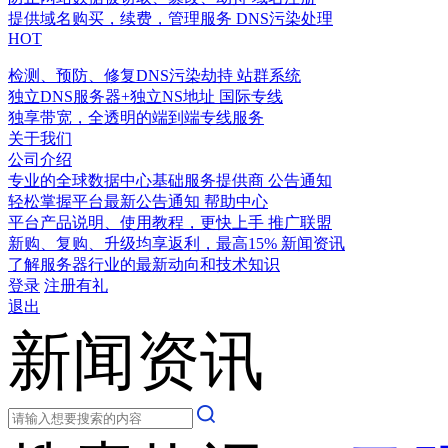
提供域名购买，续费，管理服务
DNS污染处理
HOT
检测、预防、修复DNS污染劫持
站群系统
独立DNS服务器+独立NS地址
国际专线
独享带宽，全透明的端到端专线服务
关于我们
公司介绍
专业的全球数据中心基础服务提供商
公告通知
轻松掌握平台最新公告通知
帮助中心
平台产品说明、使用教程，更快上手
推广联盟
新购、复购、升级均享返利，最高15%
新闻资讯
了解服务器行业的最新动向和技术知识
登录
注册有礼
退出
新闻资讯