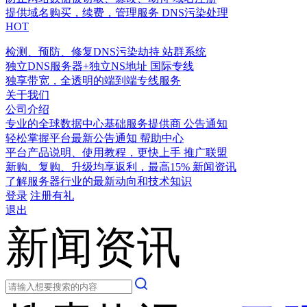
提供域名购买，续费，管理服务
DNS污染处理
HOT
检测、预防、修复DNS污染劫持
站群系统
独立DNS服务器+独立NS地址
国际专线
独享带宽，全透明的端到端专线服务
关于我们
公司介绍
专业的全球数据中心基础服务提供商
公告通知
轻松掌握平台最新公告通知
帮助中心
平台产品说明、使用教程，更快上手
推广联盟
新购、复购、升级均享返利，最高15%
新闻资讯
了解服务器行业的最新动向和技术知识
登录
注册有礼
退出
新闻资讯