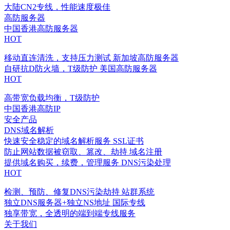
大陆CN2专线，性能速度极佳
高防服务器
中国香港高防服务器
HOT
移动直连清洗，支持压力测试
新加坡高防服务器
自研抗D防火墙，T级防护
美国高防服务器
HOT
高带宽负载均衡，T级防护
中国香港高防IP
安全产品
DNS域名解析
快速安全稳定的域名解析服务
SSL证书
防止网站数据被窃取、篡改、劫持
域名注册
提供域名购买，续费，管理服务
DNS污染处理
HOT
检测、预防、修复DNS污染劫持
站群系统
独立DNS服务器+独立NS地址
国际专线
独享带宽，全透明的端到端专线服务
关于我们