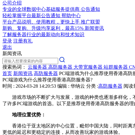
公司介绍
专业的全球数据中心基础服务提供商
公告通知
轻松掌握平台最新公告通知
帮助中心
平台产品说明、使用教程，更快上手
推广联盟
新购、复购、升级均享返利，最高15%
新闻资讯
了解服务器行业的最新动向和技术知识
登录
注册有礼
退出
新闻资讯
搜索热词：
云服务器
高防服务器
大带宽服务器
站群服务器
C
首页
新闻资讯
高防服务器
PC端游戏为什么推荐使用香港高防
PC端游戏为什么推荐使用香港高防服务器?
时间 : 2024-03-28 14:20:53
编辑 : 华纳云
分类 :
高防服务器
阅读量 
游戏市场的不断扩大与发展，游戏的种类也逐渐多样化，
了许多PC端游戏的首选。以下是推荐使用香港高防服务器的理
地理位置优势：
香港位于亚太地区的中心位置，毗邻中国大陆，同时距离东
更低的延迟和更稳定的连接，从而改善玩家的游戏体验。