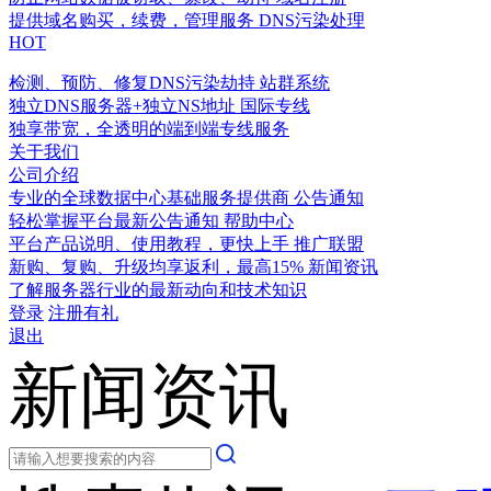
提供域名购买，续费，管理服务
DNS污染处理
HOT
检测、预防、修复DNS污染劫持
站群系统
独立DNS服务器+独立NS地址
国际专线
独享带宽，全透明的端到端专线服务
关于我们
公司介绍
专业的全球数据中心基础服务提供商
公告通知
轻松掌握平台最新公告通知
帮助中心
平台产品说明、使用教程，更快上手
推广联盟
新购、复购、升级均享返利，最高15%
新闻资讯
了解服务器行业的最新动向和技术知识
登录
注册有礼
退出
新闻资讯