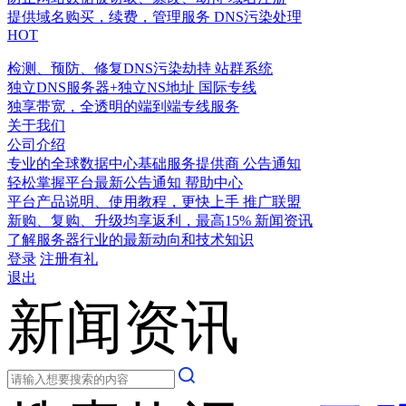
提供域名购买，续费，管理服务
DNS污染处理
HOT
检测、预防、修复DNS污染劫持
站群系统
独立DNS服务器+独立NS地址
国际专线
独享带宽，全透明的端到端专线服务
关于我们
公司介绍
专业的全球数据中心基础服务提供商
公告通知
轻松掌握平台最新公告通知
帮助中心
平台产品说明、使用教程，更快上手
推广联盟
新购、复购、升级均享返利，最高15%
新闻资讯
了解服务器行业的最新动向和技术知识
登录
注册有礼
退出
新闻资讯