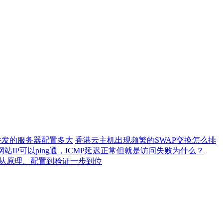
0并发的服务器配置多大
香港云主机出现频繁的SWAP交换怎么排
网站IP可以ping通，ICMP延迟正常但就是访问失败为什么？
）从原理、配置到验证一步到位