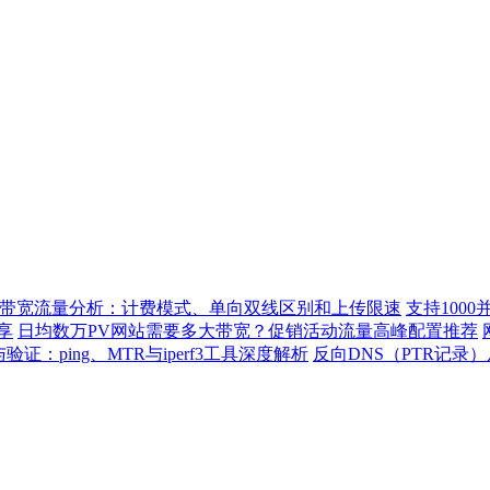
带宽流量分析：计费模式、单向双线区别和上传限速
支持100
享
日均数万PV网站需要多大带宽？促销活动流量高峰配置推荐
：ping、MTR与iperf3工具深度解析
反向DNS（PTR记录