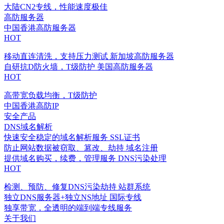
大陆CN2专线，性能速度极佳
高防服务器
中国香港高防服务器
HOT
移动直连清洗，支持压力测试
新加坡高防服务器
自研抗D防火墙，T级防护
美国高防服务器
HOT
高带宽负载均衡，T级防护
中国香港高防IP
安全产品
DNS域名解析
快速安全稳定的域名解析服务
SSL证书
防止网站数据被窃取、篡改、劫持
域名注册
提供域名购买，续费，管理服务
DNS污染处理
HOT
检测、预防、修复DNS污染劫持
站群系统
独立DNS服务器+独立NS地址
国际专线
独享带宽，全透明的端到端专线服务
关于我们