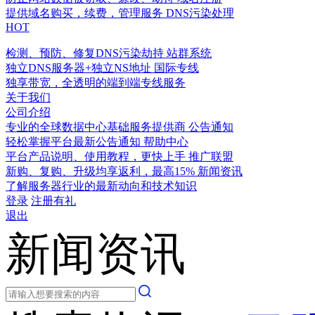
提供域名购买，续费，管理服务
DNS污染处理
HOT
检测、预防、修复DNS污染劫持
站群系统
独立DNS服务器+独立NS地址
国际专线
独享带宽，全透明的端到端专线服务
关于我们
公司介绍
专业的全球数据中心基础服务提供商
公告通知
轻松掌握平台最新公告通知
帮助中心
平台产品说明、使用教程，更快上手
推广联盟
新购、复购、升级均享返利，最高15%
新闻资讯
了解服务器行业的最新动向和技术知识
登录
注册有礼
退出
新闻资讯