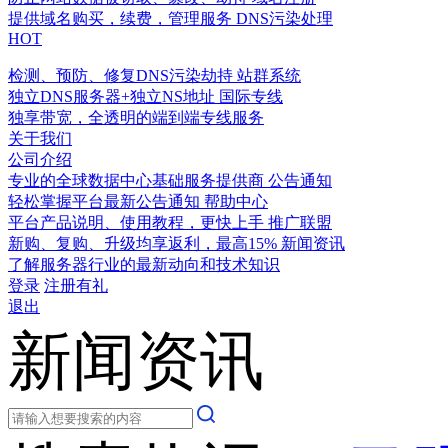
提供域名购买，续费，管理服务
DNS污染处理
HOT
检测、预防、修复DNS污染劫持
站群系统
独立DNS服务器+独立NS地址
国际专线
独享带宽，全透明的端到端专线服务
关于我们
公司介绍
专业的全球数据中心基础服务提供商
公告通知
轻松掌握平台最新公告通知
帮助中心
平台产品说明、使用教程，更快上手
推广联盟
新购、复购、升级均享返利，最高15%
新闻资讯
了解服务器行业的最新动向和技术知识
登录
注册有礼
退出
新闻资讯