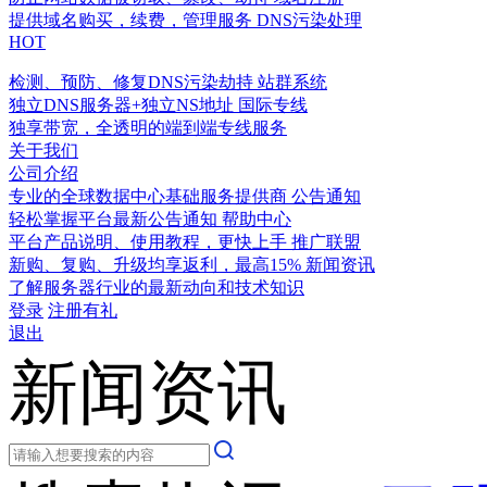
提供域名购买，续费，管理服务
DNS污染处理
HOT
检测、预防、修复DNS污染劫持
站群系统
独立DNS服务器+独立NS地址
国际专线
独享带宽，全透明的端到端专线服务
关于我们
公司介绍
专业的全球数据中心基础服务提供商
公告通知
轻松掌握平台最新公告通知
帮助中心
平台产品说明、使用教程，更快上手
推广联盟
新购、复购、升级均享返利，最高15%
新闻资讯
了解服务器行业的最新动向和技术知识
登录
注册有礼
退出
新闻资讯