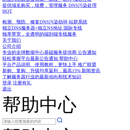
提供域名购买，续费，管理服务
DNS污染处理
HOT
检测、预防、修复DNS污染劫持
站群系统
独立DNS服务器+独立NS地址
国际专线
独享带宽，全透明的端到端专线服务
关于我们
公司介绍
专业的全球数据中心基础服务提供商
公告通知
轻松掌握平台最新公告通知
帮助中心
平台产品说明、使用教程，更快上手
推广联盟
新购、复购、升级均享返利，最高15%
新闻资讯
了解服务器行业的最新动向和技术知识
登录
注册有礼
退出
帮助中心