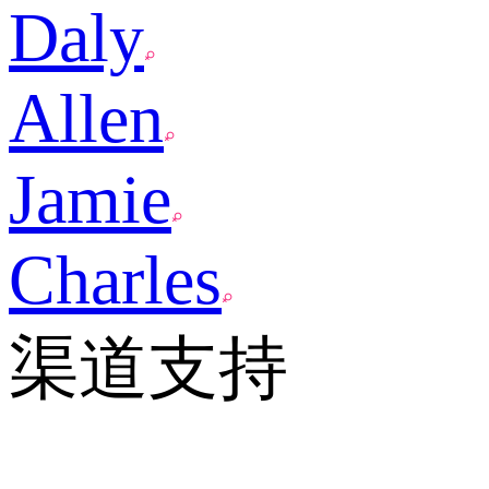
Daly
Allen
Jamie
Charles
渠道支持