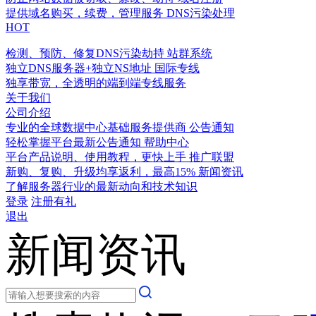
提供域名购买，续费，管理服务
DNS污染处理
HOT
检测、预防、修复DNS污染劫持
站群系统
独立DNS服务器+独立NS地址
国际专线
独享带宽，全透明的端到端专线服务
关于我们
公司介绍
专业的全球数据中心基础服务提供商
公告通知
轻松掌握平台最新公告通知
帮助中心
平台产品说明、使用教程，更快上手
推广联盟
新购、复购、升级均享返利，最高15%
新闻资讯
了解服务器行业的最新动向和技术知识
登录
注册有礼
退出
新闻资讯