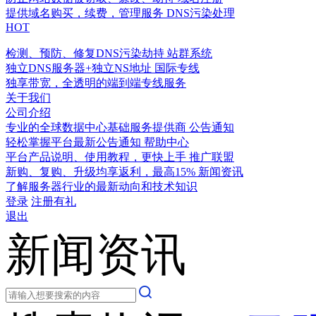
提供域名购买，续费，管理服务
DNS污染处理
HOT
检测、预防、修复DNS污染劫持
站群系统
独立DNS服务器+独立NS地址
国际专线
独享带宽，全透明的端到端专线服务
关于我们
公司介绍
专业的全球数据中心基础服务提供商
公告通知
轻松掌握平台最新公告通知
帮助中心
平台产品说明、使用教程，更快上手
推广联盟
新购、复购、升级均享返利，最高15%
新闻资讯
了解服务器行业的最新动向和技术知识
登录
注册有礼
退出
新闻资讯