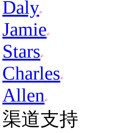
Daly
Jamie
Stars
Charles
Allen
渠道支持