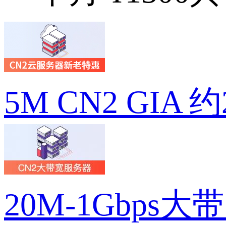
5M CN2 GIA 
20M-1Gbps大