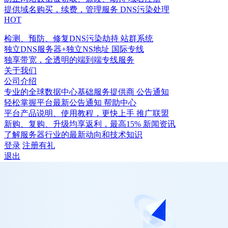
提供域名购买，续费，管理服务
DNS污染处理
HOT
检测、预防、修复DNS污染劫持
站群系统
独立DNS服务器+独立NS地址
国际专线
独享带宽，全透明的端到端专线服务
关于我们
公司介绍
专业的全球数据中心基础服务提供商
公告通知
轻松掌握平台最新公告通知
帮助中心
平台产品说明、使用教程，更快上手
推广联盟
新购、复购、升级均享返利，最高15%
新闻资讯
了解服务器行业的最新动向和技术知识
登录
注册有礼
退出