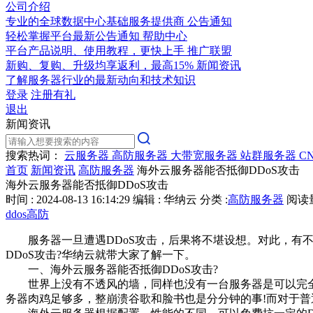
公司介绍
专业的全球数据中心基础服务提供商
公告通知
轻松掌握平台最新公告通知
帮助中心
平台产品说明、使用教程，更快上手
推广联盟
新购、复购、升级均享返利，最高15%
新闻资讯
了解服务器行业的最新动向和技术知识
登录
注册有礼
退出
新闻资讯
搜索热词：
云服务器
高防服务器
大带宽服务器
站群服务器
C
首页
新闻资讯
高防服务器
海外云服务器能否抵御DDoS攻击
海外云服务器能否抵御DDoS攻击
时间 : 2024-08-13 16:14:29
编辑 : 华纳云
分类 :
高防服务器
阅读量 
ddos高防
服务器一旦遭遇DDoS攻击，后果将不堪设想。对此，有不少
DDoS攻击?华纳云就带大家了解一下。
一、海外云服务器能否抵御DDoS攻击?
世界上没有不透风的墙，同样也没有一台服务器是可以完全抵
务器肉鸡足够多，整崩溃谷歌和脸书也是分分钟的事!而对于