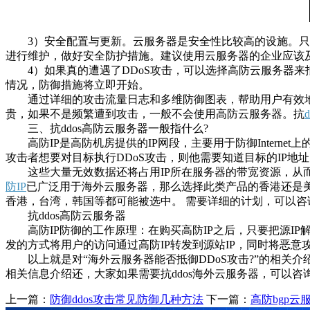
3）安全配置与更新。云服务器是安全性比较高的设施。只要
进行维护，做好安全防护措施。建议使用云服务器的企业应该
4）如果真的遭遇了DDoS攻击，可以选择高防云服务器来
情况，防御措施将立即开始。
通过详细的攻击流量日志和多维防御图表，帮助用户有效地进
贵，如果不是频繁遭到攻击，一般不会使用高防云服务器。抗
三、抗ddos高防云服务器一般指什么?
高防IP是高防机房提供的IP网段，主要用于防御Internet上
攻击者想要对目标执行DDoS攻击，则他需要知道目标的IP地
这些大量无效数据还将占用IP所在服务器的带宽资源，从而导
防IP
已广泛用于海外云服务器，那么选择此类产品的香港还是美
香港，台湾，韩国等都可能被选中。 需要详细的计划，可以咨
抗ddos高防云服务器
高防IP防御的工作原理：在购买高防IP之后，只要把源IP解
发的方式将用户的访问通过高防IP转发到源站IP，同时将恶意
以上就是对“海外云服务器能否抵御DDoS攻击?”的相关介
相关信息介绍还，大家如果需要抗ddos海外云服务器，可以咨
上一篇：
防御ddos攻击常见防御几种方法
下一篇：
高防bgp