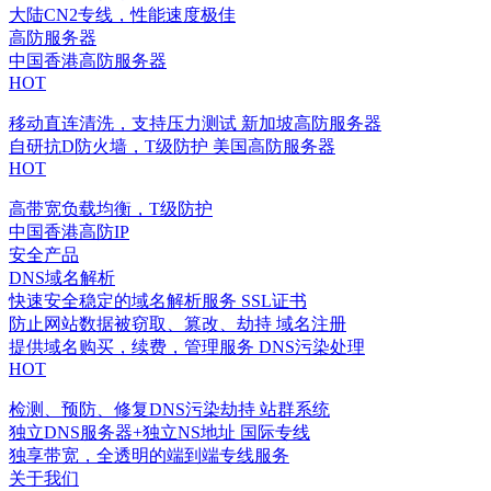
大陆CN2专线，性能速度极佳
高防服务器
中国香港高防服务器
HOT
移动直连清洗，支持压力测试
新加坡高防服务器
自研抗D防火墙，T级防护
美国高防服务器
HOT
高带宽负载均衡，T级防护
中国香港高防IP
安全产品
DNS域名解析
快速安全稳定的域名解析服务
SSL证书
防止网站数据被窃取、篡改、劫持
域名注册
提供域名购买，续费，管理服务
DNS污染处理
HOT
检测、预防、修复DNS污染劫持
站群系统
独立DNS服务器+独立NS地址
国际专线
独享带宽，全透明的端到端专线服务
关于我们