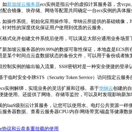
。如
新加坡云服务器
ecs实例是指云中的虚拟计算服务器，含vc
配合镜像、块存储、网络等配置共同确定一台ecs实例的具体服
作系统、初始化应用操作等。华纳云所提供的基础镜像，均使用正版授权
，针对性的深度优化保证用户使用到优质的云服务。
区格式化并创建文件系统后使用，可以满足大部分通用业务场景
加坡云服务器的99.99%的数据可靠性保证，本地盘是ECS所
照是某个时间点云盘数据状态的备份文件，可以用于备份或者恢
控制实例的输出输入流量。SSH密钥对是一种安全便捷的登录认证
安全令牌STS（Security Token Service）访问指定
ecs实例解绑，实现业务的灵活扩展和迁移。基于
华纳云
创建的自
等便捷使用。还提供了网络、存储等监控，可以及时发现影响新加
的IaaS级别云计算服务，让您可以使用水、电灯公共资源一样
服务器数据、查看云服务器CPU/内存/网络带宽/磁盘等健康数
Me协议和云盘多重挂载的使用