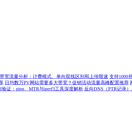
带宽流量分析：计费模式、单向双线区别和上传限速
支持100
享
日均数万PV网站需要多大带宽？促销活动流量高峰配置推荐
：ping、MTR与iperf3工具深度解析
反向DNS（PTR记录