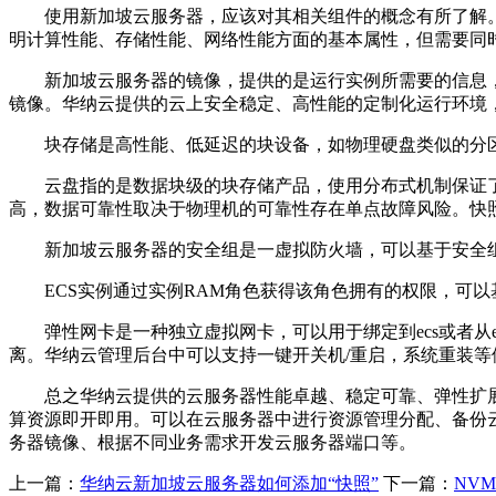
使用新加坡云服务器，应该对其相关组件的概念有所了解
明计算性能、存储性能、网络性能方面的基本属性，但需要同时
新加坡云服务器的镜像，提供的是运行实例所需要的信息，如操
镜像。华纳云提供的云上安全稳定、高性能的定制化运行环境
块存储是高性能、低延迟的块设备，如物理硬盘类似的分
云盘指的是数据块级的块存储产品，使用分布式机制保证了新
高，数据可靠性取决于物理机的可靠性存在单点故障风险。快
新加坡云服务器的安全组是一虚拟防火墙，可以基于安全组
ECS实例通过实例RAM角色获得该角色拥有的权限，可以基于临时
弹性网卡是一种独立虚拟网卡，可以用于绑定到ecs或者从
离。华纳云管理后台中可以支持一键开关机/重启，系统重装
总之华纳云提供的云服务器性能卓越、稳定可靠、弹性扩展
算资源即开即用。可以在云服务器中进行资源管理分配、备份云
务器镜像、根据不同业务需求开发云服务器端口等。
上一篇：
华纳云新加坡云服务器如何添加“快照”
下一篇：
NV