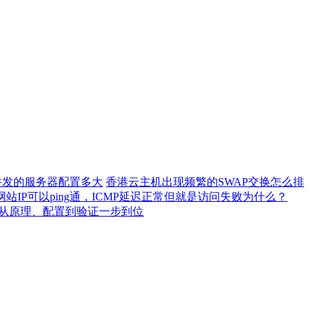
0并发的服务器配置多大
香港云主机出现频繁的SWAP交换怎么排
网站IP可以ping通，ICMP延迟正常但就是访问失败为什么？
）从原理、配置到验证一步到位