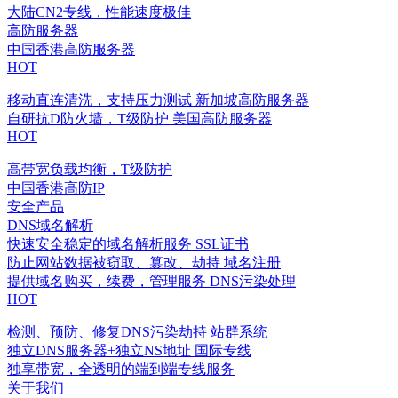
大陆CN2专线，性能速度极佳
高防服务器
中国香港高防服务器
HOT
移动直连清洗，支持压力测试
新加坡高防服务器
自研抗D防火墙，T级防护
美国高防服务器
HOT
高带宽负载均衡，T级防护
中国香港高防IP
安全产品
DNS域名解析
快速安全稳定的域名解析服务
SSL证书
防止网站数据被窃取、篡改、劫持
域名注册
提供域名购买，续费，管理服务
DNS污染处理
HOT
检测、预防、修复DNS污染劫持
站群系统
独立DNS服务器+独立NS地址
国际专线
独享带宽，全透明的端到端专线服务
关于我们