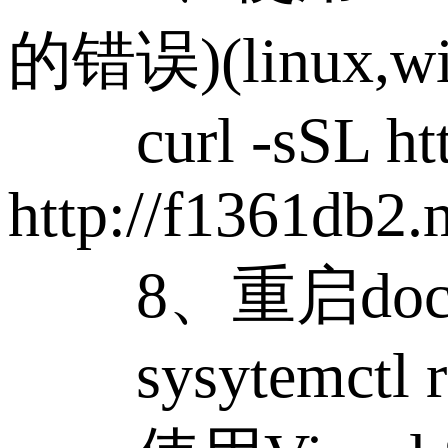
的错误)(linux,wind
curl -sSL https:
http://f1361db2.
8、重启dock
sysytemctl res