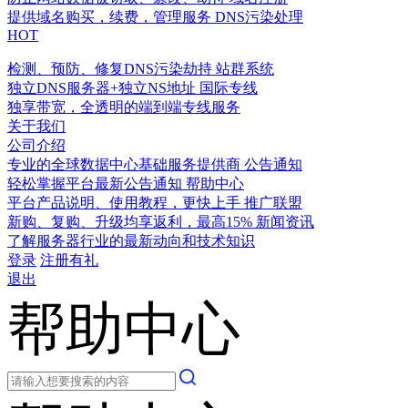
提供域名购买，续费，管理服务
DNS污染处理
HOT
检测、预防、修复DNS污染劫持
站群系统
独立DNS服务器+独立NS地址
国际专线
独享带宽，全透明的端到端专线服务
关于我们
公司介绍
专业的全球数据中心基础服务提供商
公告通知
轻松掌握平台最新公告通知
帮助中心
平台产品说明、使用教程，更快上手
推广联盟
新购、复购、升级均享返利，最高15%
新闻资讯
了解服务器行业的最新动向和技术知识
登录
注册有礼
退出
帮助中心