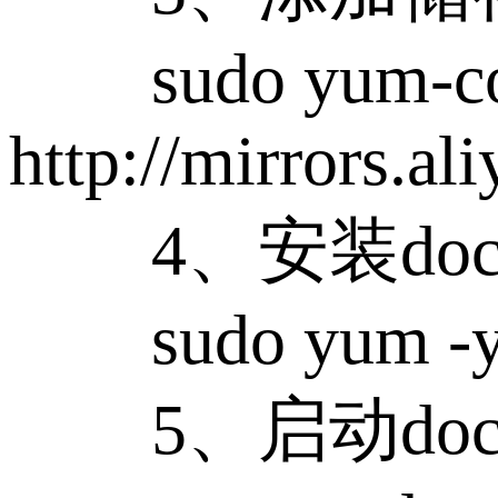
sudo yum-conf
http://mirrors.a
4、安装docke
sudo yum -y in
5、启动dock