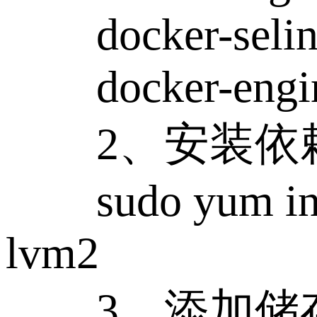
docker-selinu
docker-engine
2、安装依
sudo yum instal
lvm2
3、添加储