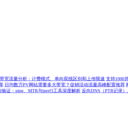
带宽流量分析：计费模式、单向双线区别和上传限速
支持100
享
日均数万PV网站需要多大带宽？促销活动流量高峰配置推荐
：ping、MTR与iperf3工具深度解析
反向DNS（PTR记录