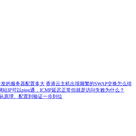
0并发的服务器配置多大
香港云主机出现频繁的SWAP交换怎么排
网站IP可以ping通，ICMP延迟正常但就是访问失败为什么？
）从原理、配置到验证一步到位