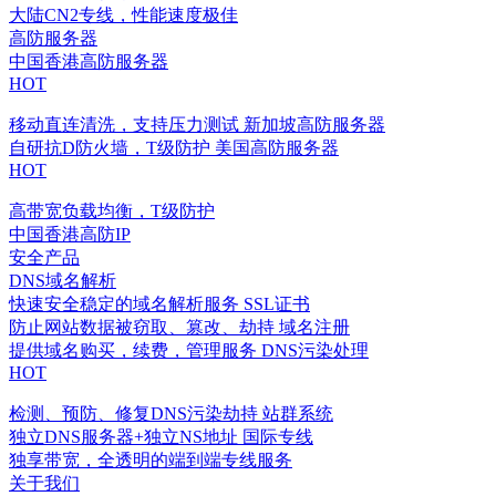
大陆CN2专线，性能速度极佳
高防服务器
中国香港高防服务器
HOT
移动直连清洗，支持压力测试
新加坡高防服务器
自研抗D防火墙，T级防护
美国高防服务器
HOT
高带宽负载均衡，T级防护
中国香港高防IP
安全产品
DNS域名解析
快速安全稳定的域名解析服务
SSL证书
防止网站数据被窃取、篡改、劫持
域名注册
提供域名购买，续费，管理服务
DNS污染处理
HOT
检测、预防、修复DNS污染劫持
站群系统
独立DNS服务器+独立NS地址
国际专线
独享带宽，全透明的端到端专线服务
关于我们