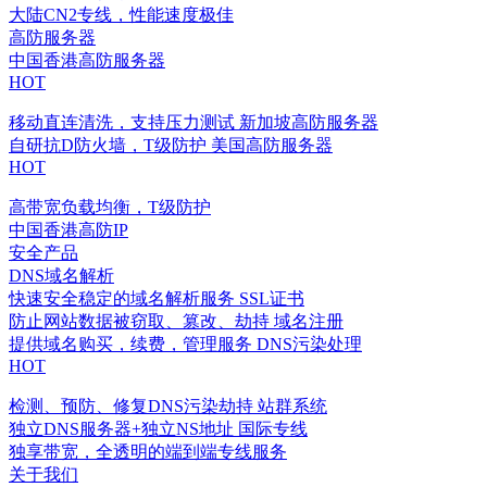
大陆CN2专线，性能速度极佳
高防服务器
中国香港高防服务器
HOT
移动直连清洗，支持压力测试
新加坡高防服务器
自研抗D防火墙，T级防护
美国高防服务器
HOT
高带宽负载均衡，T级防护
中国香港高防IP
安全产品
DNS域名解析
快速安全稳定的域名解析服务
SSL证书
防止网站数据被窃取、篡改、劫持
域名注册
提供域名购买，续费，管理服务
DNS污染处理
HOT
检测、预防、修复DNS污染劫持
站群系统
独立DNS服务器+独立NS地址
国际专线
独享带宽，全透明的端到端专线服务
关于我们