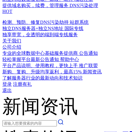
提供域名购买，续费，管理服务
DNS污染处理
HOT
检测、预防、修复DNS污染劫持
站群系统
独立DNS服务器+独立NS地址
国际专线
独享带宽，全透明的端到端专线服务
关于我们
公司介绍
专业的全球数据中心基础服务提供商
公告通知
轻松掌握平台最新公告通知
帮助中心
平台产品说明、使用教程，更快上手
推广联盟
新购、复购、升级均享返利，最高15%
新闻资讯
了解服务器行业的最新动向和技术知识
登录
注册有礼
退出
新闻资讯