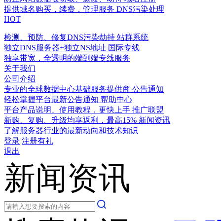
提供域名购买，续费，管理服务
DNS污染处理
HOT
检测、预防、修复DNS污染劫持
站群系统
独立DNS服务器+独立NS地址
国际专线
独享带宽，全透明的端到端专线服务
关于我们
公司介绍
专业的全球数据中心基础服务提供商
公告通知
轻松掌握平台最新公告通知
帮助中心
平台产品说明、使用教程，更快上手
推广联盟
新购、复购、升级均享返利，最高15%
新闻资讯
了解服务器行业的最新动向和技术知识
登录
注册有礼
退出
新闻资讯